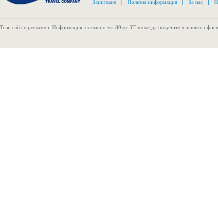
Запитване
|
Полезна информация
|
За нас
|
Н
Този сайт е рекламен. Информация, съгласно чл. 80 от ЗТ може да получите в нашите офиси