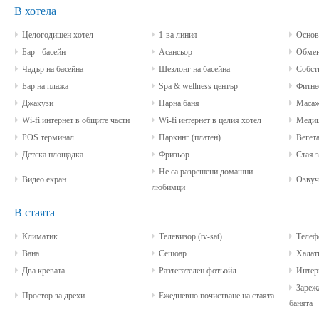
В хотела
Целогодишен хотел
1-ва линия
Основе
Бар - басейн
Асансьор
Обмен
Чадър на басейна
Шезлонг на басейна
Собств
Бар на плажа
Spa & wellness център
Фитне
Джакузи
Парна баня
Маса
Wi-fi интернет в общите части
Wi-fi интернет в целия хотел
Медици
POS терминал
Паркинг (платен)
Вегета
Детска площадка
Фризьор
Стая з
Не са разрешени домашни
Видео екран
Озвучи
любимци
В стаята
Климатик
Телевизор (tv-sat)
Телеф
Вана
Сешоар
Халат
Два кревата
Разтегателен фотьойл
Интерн
Зарежд
Простор за дрехи
Ежедневно почистване на стаята
банята