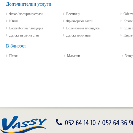
Допълнителни услуги
Факс / копирни услуги
Вестници
Обслуж
Ютия
Фризьорски салон
Козмет
Баскетболна площадка
Волейболна площадка
Коли п
Детска игрална стая
Детска анимация
Гледач
В близост
Плаж
Магазин
Завед
052 64 14 10 / 052 64 36 9