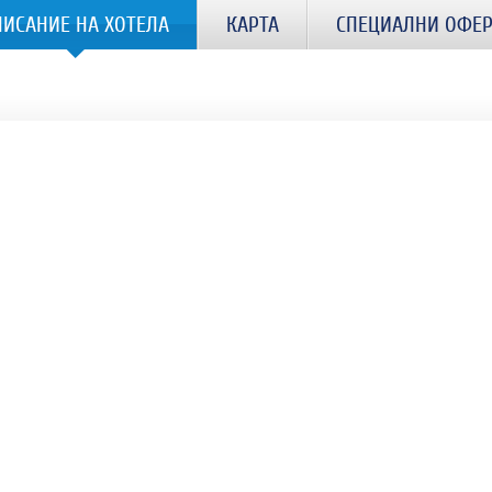
ПИСАНИЕ НА ХОТЕЛА
КАРТА
СПЕЦИАЛНИ ОФЕ
елитна телевизия, хладилник, баня с душ, балкон.
/4
стаи - спалня с две единични легла и хол, разделени с врата. Холът е обзаведен с диван, 