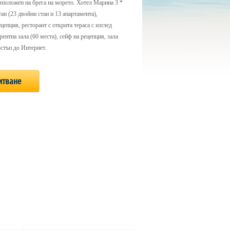
положен на брега на морето. Хотел Марина 3 *
таи (23 двойни стаи и 13 апартамента),
ецепция, ресторант с открита тераса с изглед
ентна зала (60 места), сейф на рецепция, зала
остъп до Интернет.
итване