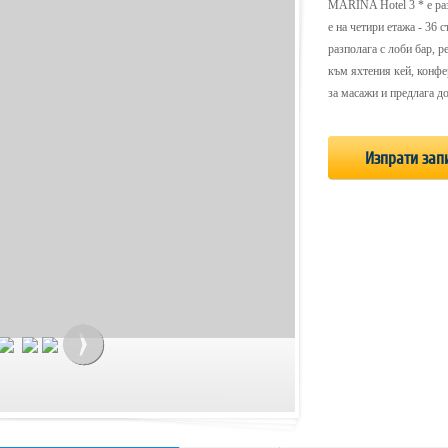
MARINA Hotel 3 * е раз
е на четири етажа - 36 с
разполага с лоби бар, р
към яхтения кей, конфер
за масажи и предлага д
Изпрати зап