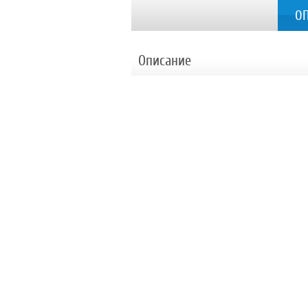
О
Описание
Стаи в хотела
DBL rooms – 21-30 m2 - max 2+1/3
2 или 3 стандартни легла, климатик, сат
One bedroom Apartment – 28-35 m2 - max 3+1
Апартаментите се състоят от две отделни 
хладилник, баня с душ, балкон.
Удобства в хотела
В хотела